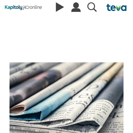
Správy SLeK