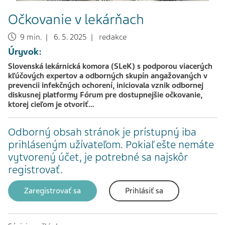
Očkovanie v lekárňach
9 min. | 6. 5. 2025 | redakce
Úryvok:
Slovenská lekárnická komora (SLeK) s podporou viacerých
kľúčových expertov a odborných skupín angažovaných v
prevencii infekčných ochorení, iniciovala vznik odbornej
diskusnej platformy Fórum pre dostupnejšie očkovanie,
ktorej cieľom je otvoriť…
Odborný obsah stránok je prístupný iba
prihláseným užívateľom. Pokiaľ ešte nemáte
vytvorený účet, je potrebné sa najskôr
registrovať.
Zaregistrovať sa
Prihlásiť sa