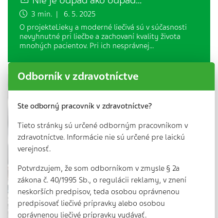
Nie je odpad ako odpad...
3 min. | 6. 5. 2025
O projekteLieky a moderné liečivá sú v súčasnosti
nevyhnutné pri liečbe a zachovaní kvality života
mnohých pacientov. Pri ich nesprávnej…
Odborník v zdravotníctve
Ste odborný pracovník v zdravotníctve?
Tieto stránky sú určené odborným pracovníkom v
zdravotníctve. Informácie nie sú určené pre laickú
verejnosť.
Potvrdzujem, že som odborníkom v zmysle § 2a
zákona č. 40/1995 Sb., o regulácii reklamy, v znení
neskorších predpisov, teda osobou oprávnenou
predpisovať liečivé prípravky alebo osobou
oprávnenou liečivé prípravky vydávať.