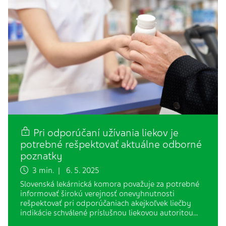
Pri odporúčaní užívania liekov je
potrebné rešpektovať aktuálne odborné
poznatky
3 min. | 6. 5. 2025
Slovenská lekárnická komora považuje za potrebné
informovať širokú verejnosť onevyhnutnosti
rešpektovať pri odporúčaniach akejkoľvek liečby
indikácie schválené príslušnou liekovou autoritou…