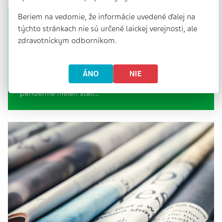
Beriem na vedomie, že informácie uvedené ďalej na
Farmaceuti vítajú pohľad ministra
týchto stránkach nie sú určené laickej verejnosti, ale
zdravotníctva na telemedicínske výkony
zdravotníckym odborníkom.
2 min. | 6. 5. 2025
Slovenská lekárnická komora víta pohľad ministra
ÁNO
NIE
zdravotníctva Mareka Krajčího na telemedicínu.
Lekárnici spolu sostatnými zdravotníkmi od začiatku
pandémie nielen stáli…