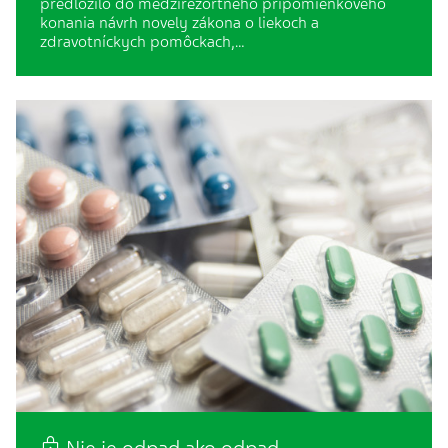
predložilo do medzirezortného pripomienkového
konania návrh novely zákona o liekoch a
zdravotníckych pomôckach,…