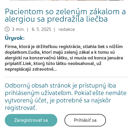
Pacientom so zeleným zákalom a
alergiou sa predražila liečba
3 min. | 6. 5. 2025 | redakce
Úryvok:
Firma, ktorá je držiteľkou registrácie, stiahla liek s nižším
doplatkom.Ľudia, ktorí majú zelený zákal a k tomu sú
alergickí na konzervačnú látku, si musia od konca januára
priplatiť.Liek, ktorý túto látku neobsahoval, už
nepreplácajú zdravotné…
Odborný obsah stránok je prístupný iba
prihláseným užívateľom. Pokiaľ ešte nemáte
vytvorený účet, je potrebné sa najskôr
registrovať.
Zaregistrovať sa
Prihlásiť sa