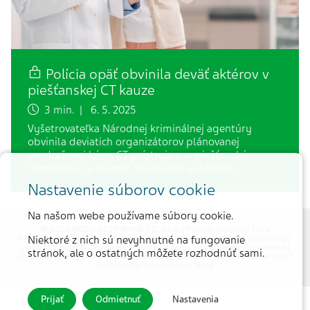
Polícia opäť obvinila deväť aktérov v
piešťanskej CT kauze
3 min. | 6. 5. 2025
Vyšetrovateľka Národnej kriminálnej agentúry
obvinila deviatich organizátorov plánovanej
predraženej kúpy CT prístroja pre piešťanskú
nemocnicu za takmer 1,6 milióna eur.Aktéri…
Nastavenie súborov cookie
Na našom webe používame súbory cookie.
© 2026 MEDICAL TRIBUNE CZ, s.r.o. |
Partner projektu Teva
Niektoré z nich sú nevyhnutné na fungovanie
Pharmaceuticals CR, s.r.o.
|
Hlásenie nežiaducich reakcií
|
Vyhlásenie o
cookies
|
Zásady ochrany osobných údajov
|
Podmienky používania
|
stránok, ale o ostatných môžete rozhodnúť sami.
Kontakt
| Fotografie sú ilustračné, všetky zobrazené osoby sú modely |
Prehlásenie spoločnosti TEVA
Prijať
Odmietnuť
Nastavenia