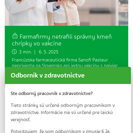
Farmafirmy netrafili správny kmeň
chrípky vo vakcíne
3 min. | 6. 5. 2025
Francúzska farmaceutická firma Sanofi Pasteur
nepriviezla na Slovensko ani jednu vakcínu s najviac
cirkulujúcim kmeňom chrípky. Prečo,
Odborník v zdravotníctve
neuviedla.Medzinárodné farmaceutické firmy,…
Ste odborný pracovník v zdravotníctve?
Tieto stránky sú určené odborným pracovníkom v
zdravotníctve. Informácie nie sú určené pre laickú
verejnosť.
Potvrdzujem, že som odborníkom v zmysle § 2a