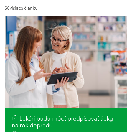
Súvisiace články
Lekári budú môcť predpisovať lieky
na rok dopredu