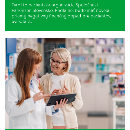
Tvrdí to pacientska organizácia Spoločnosť
Parkinson Slovensko. Podľa nej bude mať novela
priamy negatívny finančný dopad pre pacientov,
uviedla v…