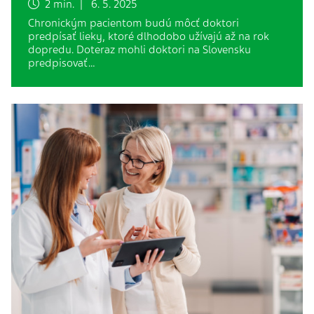
2 min. | 6. 5. 2025
Chronickým pacientom budú môcť doktori
predpísať lieky, ktoré dlhodobo užívajú až na rok
dopredu. Doteraz mohli doktori na Slovensku
predpisovať…