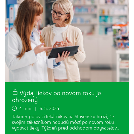
Výdaj liekov po novom roku je
ohrozený
4 min. | 6. 5. 2025
Takmer polovici lekárnikov na Slovensku hrozí, že
svojim zákazníkom nebudú môcť po novom roku
vydávať lieky. Týždeň pred odchodom obyvateľov…