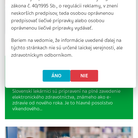
zákona č. 40/1995 Sb., o regulácii reklamy, v znení
neskorších predpisov, teda osobou oprávnenou
predpisovať liečivé prípravky alebo osobou
oprávnenou liečivé prípravky vydávať.
Beriem na vedomie, že informácie uvedené ďalej na
týchto stránkach nie sú určené laickej verejnosti, ale
zdravotníckym odborníkom.
Lekárnici: Sme pripravení na
elektronické zdravotníctvo?
ÁNO
NIE
2 min. | 6. 5. 2025
Slovenskí lekárnici sú pripravení na plné zavedenie
elektronického zdravotníctva, známeho ako e-
zdravie od nového roka. Je to hlavné posolstvo
víkendového…