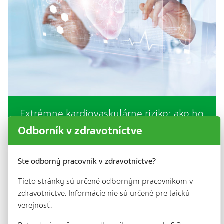
Extrémne kardiovaskulárne riziko: ako ho
spoznať a ako ho znížiť
Odborník v zdravotníctve
4 min. | 6. 5. 2025
Koncepciu tzv. extrémneho kardiovaskulárneho (KV)
Ste odborný pracovník v zdravotníctve?
rizika popísali odporúčané postupy ECS/EAS
(Európska kardiologická spoločnosť / Európska
Tieto stránky sú určené odborným pracovníkom v
spoločnosť pre aterosklerózu) pre diagnostiku…
zdravotníctve. Informácie nie sú určené pre laickú
verejnosť.