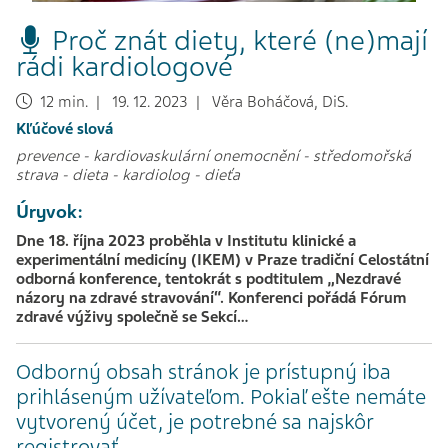
Proč znát diety, které (ne)mají
rádi kardiologové
12 min. | 19. 12. 2023 | Věra Boháčová, DiS.
Kľúčové slová
prevence
-
kardiovaskulární onemocnění
-
středomořská
strava
-
dieta
-
kardiolog
-
dieťa
Úryvok:
Dne 18. října 2023 proběhla v Institutu klinické a
experimentální medicíny (IKEM) v Praze tradiční Celostátní
odborná konference, tentokrát s podtitulem „Nezdravé
názory na zdravé stravování“. Konferenci pořádá Fórum
zdravé výživy společně se Sekcí…
Odborný obsah stránok je prístupný iba
prihláseným užívateľom. Pokiaľ ešte nemáte
vytvorený účet, je potrebné sa najskôr
registrovať.