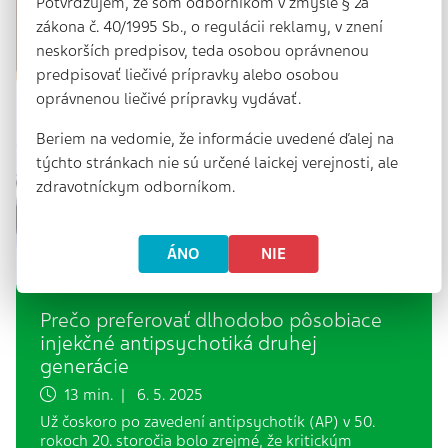
Potvrdzujem, že som odborníkom v zmysle § 2a
zákona č. 40/1995 Sb., o regulácii reklamy, v znení
neskorších predpisov, teda osobou oprávnenou
predpisovať liečivé prípravky alebo osobou
oprávnenou liečivé prípravky vydávať.
Beriem na vedomie, že informácie uvedené ďalej na
týchto stránkach nie sú určené laickej verejnosti, ale
zdravotníckym odborníkom.
ÁNO
NIE
Prečo preferovať dlhodobo pôsobiace
injekčné antipsychotiká druhej
generácie
13 min. | 6. 5. 2025
Už čoskoro po zavedení antipsychotík (AP) v 50.
rokoch 20. storočia bolo zrejmé, že kritickým