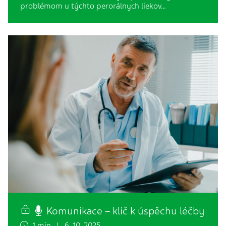
problémom u týchto perorálnych liekov…
Komunikace – klíč k úspěchu léčby
1 min. | 6. 10. 2025