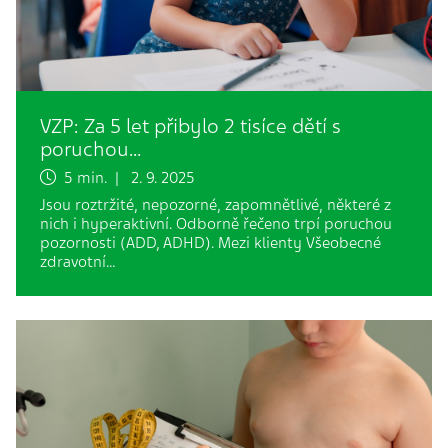
VZP: Za 5 let přibylo 2 tisíce dětí s
poruchou…
5 min. | 2. 9. 2025
Jsou roztržité, nepozorné, zapomnětlivé, některé z
nich i hyperaktivní. Odborně řečeno trpí poruchou
pozornosti (ADD, ADHD). Mezi klienty Všeobecné
zdravotní…