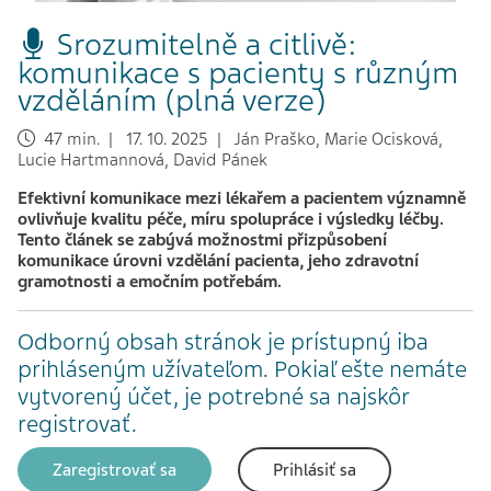
Srozumitelně a citlivě:
komunikace s pacienty s různým
vzděláním (plná verze)
47 min. | 17. 10. 2025 | Ján Praško, Marie Ocisková,
Lucie Hartmannová, David Pánek
Efektivní komunikace mezi lékařem a pacientem významně
ovlivňuje kvalitu péče, míru spolupráce i výsledky léčby.
Tento článek se zabývá možnostmi přizpůsobení
komunikace úrovni vzdělání pacienta, jeho zdravotní
gramotnosti a emočním potřebám.
Odborný obsah stránok je prístupný iba
prihláseným užívateľom. Pokiaľ ešte nemáte
vytvorený účet, je potrebné sa najskôr
registrovať.
Zaregistrovať sa
Prihlásiť sa