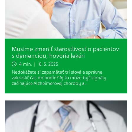
Musíme zmeniť starostlivosť o pacientov
s demenciou, hovoria lekári
4 min. | 8. 5. 2025
Nedokážete si zapamätať tri slová a správne
zakresliť čas do hodín? Aj to môžu byť signály
začínajúce Alzheimerovej choroby a…