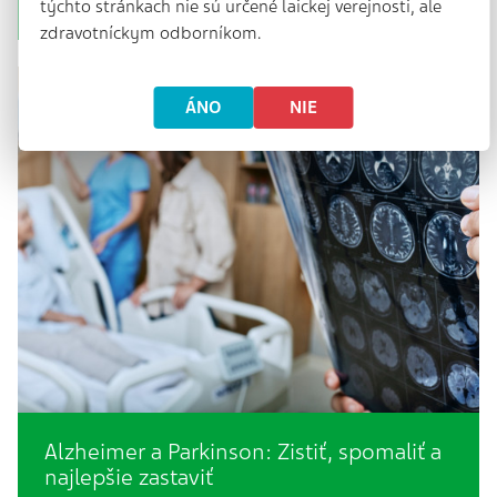
myokardu. Ze zhruba 11 tisíc v roce…
týchto stránkach nie sú určené laickej verejnosti, ale
zdravotníckym odborníkom.
ÁNO
NIE
Alzheimer a Parkinson: Zistiť, spomaliť a
najlepšie zastaviť