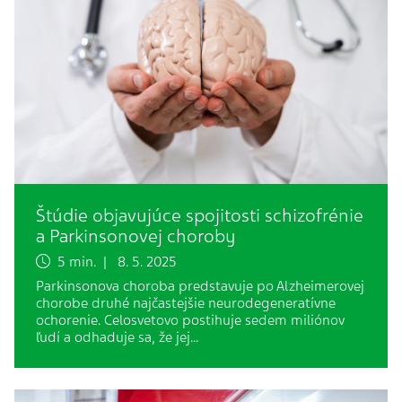
Štúdie objavujúce spojitosti schizofrénie
a Parkinsonovej choroby
5 min. | 8. 5. 2025
Parkinsonova choroba predstavuje po Alzheimerovej
chorobe druhé najčastejšie neurodegeneratívne
ochorenie. Celosvetovo postihuje sedem miliónov
ľudí a odhaduje sa, že jej…