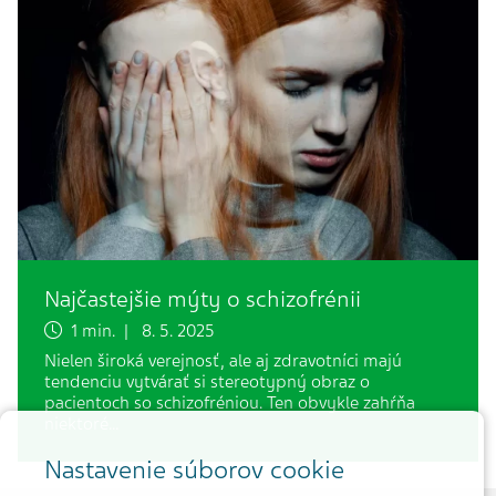
Najčastejšie mýty o schizofrénii
1 min. | 8. 5. 2025
Nielen široká verejnosť, ale aj zdravotníci majú
tendenciu vytvárať si stereotypný obraz o
pacientoch so schizofréniou. Ten obvykle zahŕňa
niektoré…
Nastavenie súborov cookie