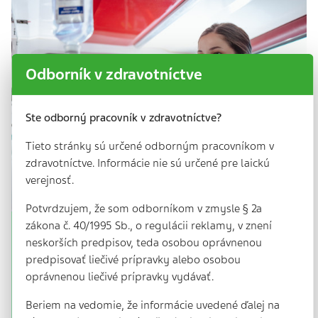
Odborník v zdravotníctve
Ste odborný pracovník v zdravotníctve?
Tieto stránky sú určené odborným pracovníkom v
zdravotníctve. Informácie nie sú určené pre laickú
verejnosť.
Potvrdzujem, že som odborníkom v zmysle § 2a
zákona č. 40/1995 Sb., o regulácii reklamy, v znení
Infarktů ubylo za 15 let o více než
neskorších predpisov, teda osobou oprávnenou
čtvrtinu. Hrozbou…
predpisovať liečivé prípravky alebo osobou
4 min. | 26. 9. 2025
oprávnenou liečivé prípravky vydávať.
Za posledních 15 let významně klesl počet klientů
Beriem na vedomie, že informácie uvedené ďalej na
Všeobecné zdravotní pojišťovny s infarktem