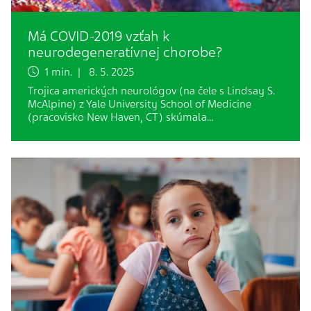
Má COVID-2019 vzťah k
neurodegeneratívnej chorobe?
1 min. | 8. 5. 2025
Trojica amerických neurológov (na čele s Lindsay S.
McAlpine) z Yale University School of Medicine
(pracovisko New Haven, CT) skúmala…