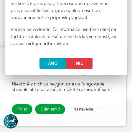
neskorších predpisov, teda osobou oprávnenou
predpisovať liečivé prípravky alebo osobou
oprávnenou liečivé prípravky vydávať.
Beriem na vedomie, že informácie uvedené ďalej na
týchto stránkach nie sú určené laickej verejnosti, ale
zdravotníckym odborníkom.
Nastavenie súborov cookie
ÁNO
NIE
Na našom webe používame súbory cookie.
Niektoré z nich sú nevyhnutné na fungovanie
stránok, ale o ostatných môžete rozhodnúť sami.
© 2026 MEDICAL TRIBUNE CZ, s.r.o. |
Partner projektu Teva
Prijať
Odmietnuť
Nastavenia
Pharmaceuticals CR, s.r.o.
|
Hlásenie nežiaducich reakcií
|
Vyhlásenie o
cookies
|
Zásady ochrany osobných údajov
|
Podmienky používania
|
Kontakt
| Fotografie sú ilustračné, všetky zobrazené osoby sú modely |
Prehlásenie spoločnosti TEVA