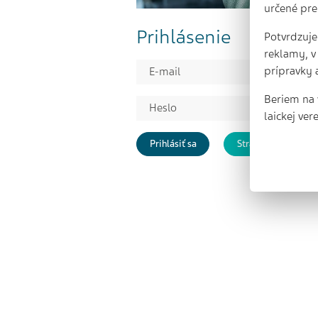
určené pre 
Prihlásenie
Potvrdzuje
reklamy, v
prípravky 
Beriem na 
laickej ve
Prihlásiť sa
Stratené heslo