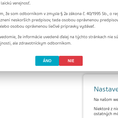
laickú verejnosť.
m, že som odborníkom v zmysle § 2a zákona č. 40/1995 Sb., o reg
 znení neskorších predpisov, teda osobou oprávnenou predpisova
alebo osobou oprávnenou liečivé prípravky vydávať.
vedomie, že informácie uvedené ďalej na týchto stránkach nie s
rejnosti, ale zdravotníckym odborníkom.
ÁNO
NIE
Nastave
Na našom we
Niektoré z n
ostatných mô