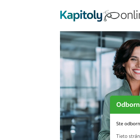
Odborní
Ste odborn
Tieto strá