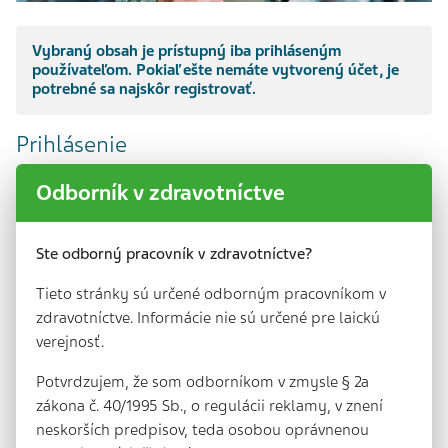
Vybraný obsah je prístupný iba prihláseným
používateľom. Pokiaľ ešte nemáte vytvorený účet, je
potrebné sa najskôr registrovať.
Prihlásenie
Odborník v zdravotníctve
Ste odborný pracovník v zdravotníctve?
Tieto stránky sú určené odborným pracovníkom v
Prihlásiť sa
Stratené heslo
zdravotníctve. Informácie nie sú určené pre laickú
verejnosť.
Vytvorenie účtu
Potvrdzujem, že som odborníkom v zmysle § 2a
zákona č. 40/1995 Sb., o regulácii reklamy, v znení
neskorších predpisov, teda osobou oprávnenou