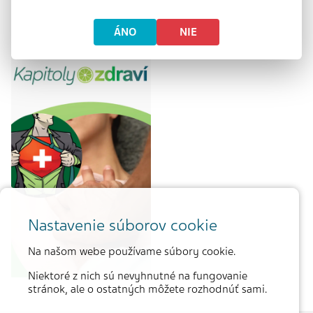
Informácie pre
Rady pre
pacientov
cestovateľov
ÁNO
NIE
Nastavenie súborov cookie
Na našom webe používame súbory cookie.
Niektoré z nich sú nevyhnutné na fungovanie
stránok, ale o ostatných môžete rozhodnúť sami.