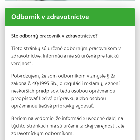
Odborník v zdravotníctve
Ste odborný pracovník v zdravotníctve?
Tieto stránky sú určené odborným pracovníkom v
zdravotníctve. Informácie nie sú určené pre laickú
Pre
verejnosť.
Materiály na
cudzojazyčných
stiahnutie
Potvrdzujem, že som odborníkom v zmysle § 2a
pacientov
zákona č. 40/1995 Sb., o regulácii reklamy, v znení
neskorších predpisov, teda osobou oprávnenou
predpisovať liečivé prípravky alebo osobou
oprávnenou liečivé prípravky vydávať.
Beriem na vedomie, že informácie uvedené ďalej na
týchto stránkach nie sú určené laickej verejnosti, ale
zdravotníckym odborníkom.