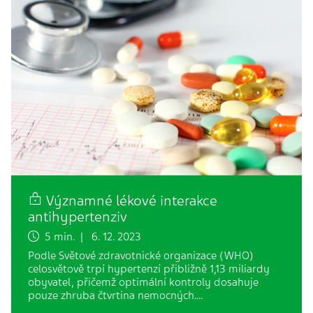
Významné lékové interakce
antihypertenziv
5 min. | 6. 12. 2023
Podle Světové zdravotnické organizace (WHO)
celosvětově trpí hypertenzí přibližně 1,13 miliardy
obyvatel, přičemž optimální kontroly dosahuje
pouze zhruba čtvrtina nemocných.…