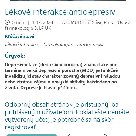
Lékové interakce antidepresiv
5 min. | 1. 12. 2023 | Doc. MUDr. Jiří Slíva, Ph.D. | Ústav
farmakologie 3. LF UK
Kľúčové slová
lékové interakce
-
farmakologie
-
antidepresiva
Úryvok:
Depresivní fáze (depresivní porucha) známá také pod
termínem velká depresivní porucha (MDD) je funkčně
invalidizující stav charakterizovaný depresivní náladou
nebo ztrátou zájmu o obvyklé aktivity každodenního
života. Deprese je hlavní příčinou…
Odborný obsah stránok je prístupný iba
prihláseným užívateľom. Pokiaľ ešte nemáte
vytvorený účet, je potrebné sa najskôr
registrovať.