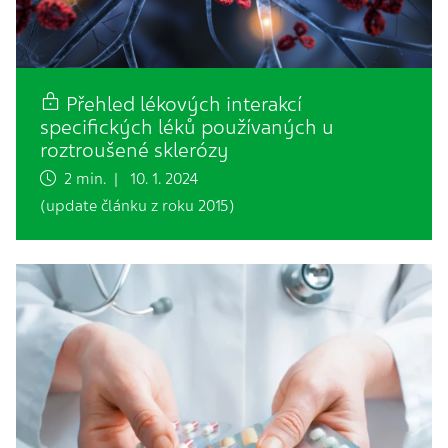
Přehled lékových interakcí
specifických léků používaných u
roztroušené sklerózy
2 min. | 10. 1. 2024
(update článku z roku 2015)