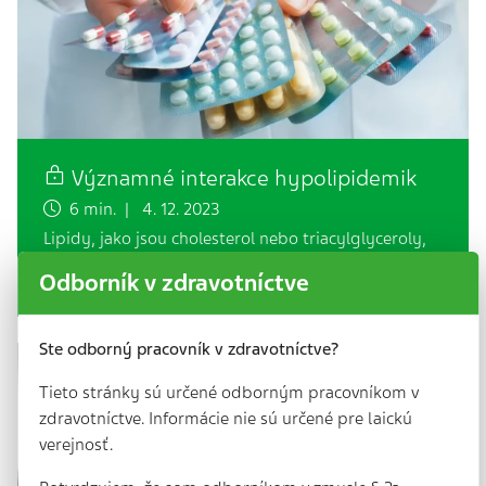
Významné interakce hypolipidemik
6 min. | 4. 12. 2023
Lipidy, jako jsou cholesterol nebo triacylglyceroly,
se vstřebávají ze střev a jsou přenášeny do celého
Odborník v zdravotníctve
těla prostřednictvím lipoproteinů v rámci…
Ste odborný pracovník v zdravotníctve?
Tieto stránky sú určené odborným pracovníkom v
zdravotníctve. Informácie nie sú určené pre laickú
verejnosť.