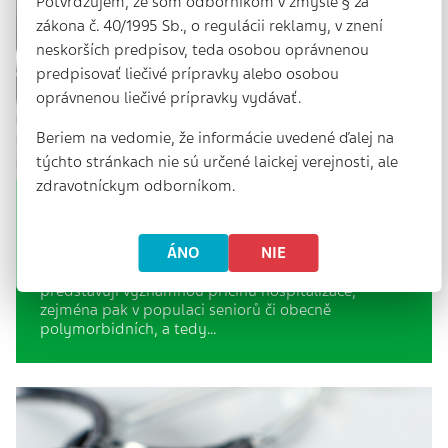
Potvrdzujem, že som odborníkom v zmysle § 2a
zákona č. 40/1995 Sb., o regulácii reklamy, v znení
neskorších predpisov, teda osobou oprávnenou
predpisovať liečivé prípravky alebo osobou
oprávnenou liečivé prípravky vydávať.
Beriem na vedomie, že informácie uvedené ďalej na
týchto stránkach nie sú určené laickej verejnosti, ale
zdravotníckym odborníkom.
Klinicky významné lékové interakce
8 min. | 31. 1. 2024
ÁNO
NIE
Lékové interakce po boku nežádoucích účinků
představují významnou příčinu hospitalizace,
zejména pak v populaci seniorů či obecně
polymorbidních, a tedy…