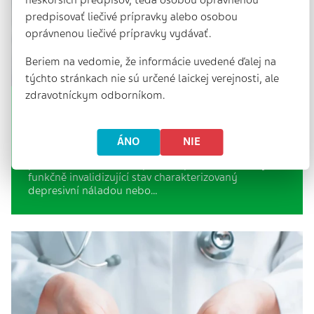
predpisovať liečivé prípravky alebo osobou
oprávnenou liečivé prípravky vydávať.
Beriem na vedomie, že informácie uvedené ďalej na
týchto stránkach nie sú určené laickej verejnosti, ale
zdravotníckym odborníkom.
Lékové interakce antidepresiv
5 min. | 1. 12. 2023
ÁNO
NIE
Depresivní fáze (depresivní porucha) známá také
pod termínem velká depresivní porucha (MDD) je
funkčně invalidizující stav charakterizovaný
depresivní náladou nebo…