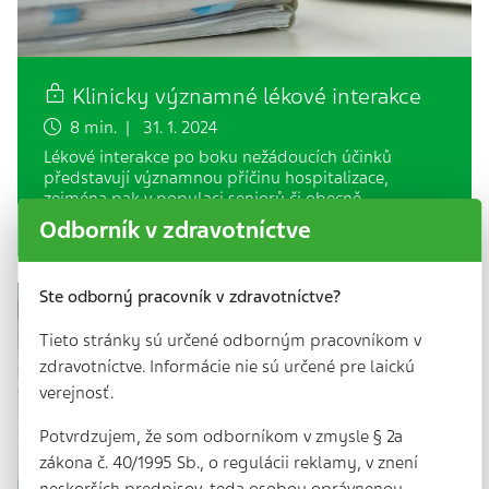
Klinicky významné lékové interakce
8 min. | 31. 1. 2024
Lékové interakce po boku nežádoucích účinků
představují významnou příčinu hospitalizace,
zejména pak v populaci seniorů či obecně
polymorbidních, a tedy…
Odborník v zdravotníctve
Ste odborný pracovník v zdravotníctve?
Tieto stránky sú určené odborným pracovníkom v
zdravotníctve. Informácie nie sú určené pre laickú
verejnosť.
Potvrdzujem, že som odborníkom v zmysle § 2a
zákona č. 40/1995 Sb., o regulácii reklamy, v znení
neskorších predpisov, teda osobou oprávnenou