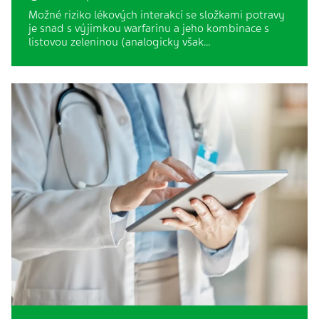
Možné riziko lékových interakcí se složkami potravy
je snad s výjimkou warfarinu a jeho kombinace s
listovou zeleninou (analogicky však…