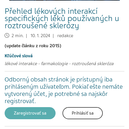
Přehled lékových interakcí
specifických léků používaných u
roztroušené sklerózy
2 min. | 10. 1. 2024 | redakce
(update článku z roku 2015)
Kľúčové slová
lékové interakce
-
farmakologie
-
roztroušená skleróza
Odborný obsah stránok je prístupný iba
prihláseným užívateľom. Pokiaľ ešte nemáte
vytvorený účet, je potrebné sa najskôr
registrovať.
Zaregistrovať sa
Prihlásiť sa