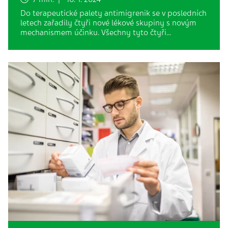
Do terapeutické palety antimigrenik se v posledních
letech zařadily čtyři nové lékové skupiny s novým
mechanismem účinku. Všechny tyto čtyři…