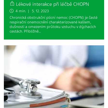
Lékové interakce při léčbě CHOPN
4 min. | 5. 12. 2023
Chronická obstrukční plicní nemoc (CHOPN) je časté
respirační onemocnění charakterizované kašlem,
dušností a omezením průtoku vzduchu v dýchacích
cestách. Přibližně…