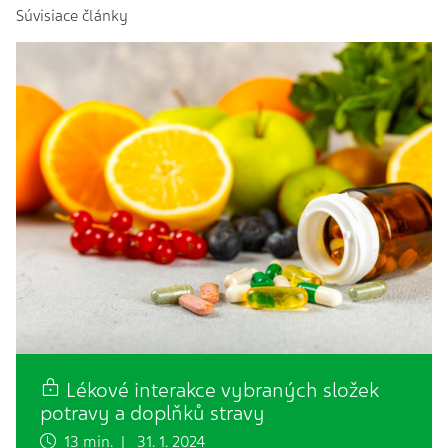
Súvisiace články
Lékové interakce vybraných složek
potravy a doplňků stravy
13 min. | 31. 1. 2024