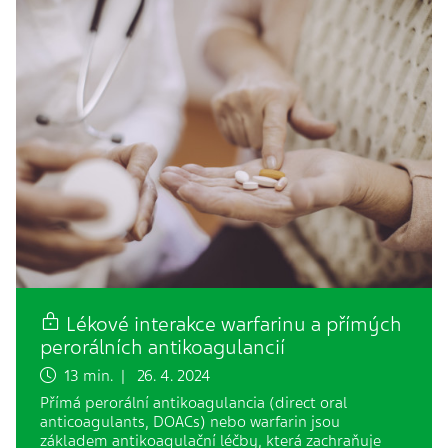
Lékové interakce warfarinu a přímých
perorálních antikoagulancií
13 min. | 26. 4. 2024
Přímá perorální antikoagulancia (direct oral
anticoagulants, DOACs) nebo warfarin jsou
základem antikoagulační léčby, která zachraňuje